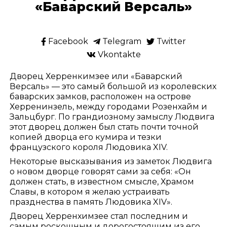
«Баварский Версаль»
Facebook
Telegram
Twitter
Vkontakte
Дворец Херренкимзее или «Баварский
Версаль» — это самый большой из королевских
баварских замков, расположен на острове
Херренинзель, между городами Розенхайм и
Зальцбург. По грандиозному замыслу Людвига
этот дворец должен был стать почти точной
копией дворца его кумира и тезки
французского короля Людовика XIV.
Некоторые высказывания из заметок Людвига
о новом дворце говорят сами за себя: «Он
должен стать, в известном смысле, Храмом
Славы, в котором я желаю устраивать
празднества в память Людовика XIV».
Дворец Херренхимзее стал последним и
самым роскошным и дорогостоящим из его