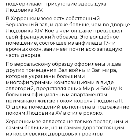
подчеркивает присутствие здесь духа
Людовика ХIV.
В Херренкимзеее есть собственный
Зеркальный зал, и даже больше, чем во дворце
Людовика XIV. Кое в чем он даже превзошел
свой французский образец. Это волшебное
помещение, состоящее из анфилады 17-ти
арочных окон, занимает почти всю западную
часть дворца.
По версальскому образцу оформлены и два
других помещения: Зал войны и Зал мира,
которые украшены большими
многофигурными композициями в виде
аллегорий, представляющих Мир и Войну. К
большим официальным апартаментам
примыкают жилые покои короля Людвига II.
Отделка помещений выполнена в подражание
покоям Людовика ХV в стиле рококо.
Херренкимзе является не только последним и
самым большим, но и самым дорогостоящим
из королевских дворцовых проектов.