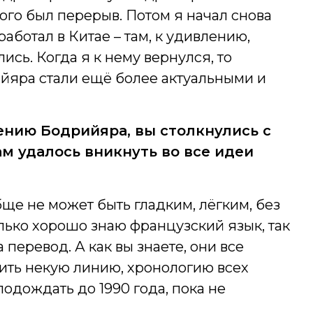
того был перерыв. Потом я начал снова
аботал в Китае – там, к удивлению,
сь. Когда я к нему вернулся, то
йяра стали ещё более актуальными и
ению Бодрийяра, вы столкнулись с
м удалось вникнуть во все идеи
е не может быть гладким, лёгким, без
олько хорошо знаю французский язык, так
 перевод. А как вы знаете, они все
вить некую линию, хронологию всех
одождать до 1990 года, пока не