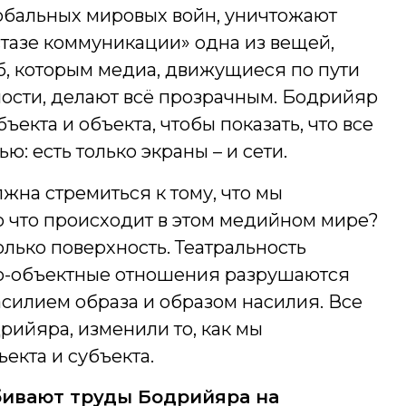
лобальных мировых войн, уничтожают
стазе коммуникации» одна из вещей,
об, которым медиа, движущиеся по пути
ности, делают всё прозрачным. Бодрийяр
ъекта и объекта, чтобы показать, что все
: есть только экраны – и сети.
жна стремиться к тому, что мы
о что происходит в этом медийном мире?
только поверхность. Театральность
но-объектные отношения разрушаются
силием образа и образом насилия. Все
ийяра, изменили то, как мы
екта и субъекта.
бивают труды Бодрийяра на