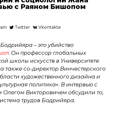
вью с Раяном Бишопом
ram
Twitter
Vkontakte
Бодрийяра – это убийство
шоп
. Он профессор глобальных
кой школы искусств в Университете
 а также со-директор Винчестерского
области художественного дизайна и
льтурная политика». В интервью с
Олегом Викторовичем обсудили то,
система трудов Бодрийяра.