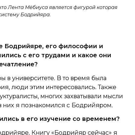
что Лента Мёбиуса является фигурой которая
 систему Бодрийяра.
 Бодрийяре, его философии и
ились с его трудами и какое они
печатление?
ы в университете. В то время была
ия, люди этим интересовались. Также
уктуралисты, многих захватывали мысли
 них я познакомился с Бодрийяром.
ились в его изучение со временем?
одрийяре. Книгу «Бодрийяр сейчас» я