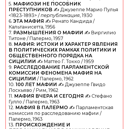
5.
МАФИОЗИ НЕ ПОСОБНИК
ПРЕСТУПНИКОВ
✍️ Джузеппе Марио Пулья
<1823-1893> /
перпубликация
, 1930
6.
ЭТА
МАФИЯ
✍️ Ренато Кандида /
Кальтанисетта, 1956
7.
РАЗМЫШЛЕНИЯ О
МАФИИ
✍️ Виргилио
Титоне / Палермо, 1957
8.
МАФИЯ: ИСТОКИ И ХАРАКТЕР ЯВЛЕНИЯ
В ПОЛИТИЧЕСКИХ РАМКАХ ПОЛИТИКИ И
ОБЩЕСТВЕННОГО ПОРЯДКА НА
СИЦИЛИИ
✍️ Маттео Г. Токко / 1959
9.
РАССЛЕДОВАНИЕ ПАРЛАМЕНТСКОЙ
КОМИССИИ ФЕНОМЕНА МАФИЯ НА
СИЦИЛИИ
/ Палермо, 1962
10.
100 ЛЕТ МАФИИ
✍️ Джузеппе Гвидо
Лоскьяво / Рим, 1962
11.
МАФИЯ ВЧЕРА И СЕГОДНЯ
✍️ Стефано
Гулло / Палермо, 1963
12.
МАФИЯ В ПАЛЕРМО
✍️ Парламентская
комиссия по расследованию мафии /
Палермо, 1963
13.
ПРОИСХОЖДЕНИЕ И