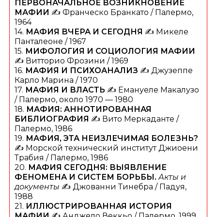
ПЕРВОНАЧАЛЬНОЕ ВОЗНИКНОВЕНИЕ
МАФИИ
✍️ Франческо Бранкато / Палермо,
1964
14.
МАФИЯ ВЧЕРА И СЕГОДНЯ
✍️ Микеле
Панталеоне / 1967
15.
МИФОЛОГИЯ И СОЦИОЛОГИЯ МАФИИ
✍️ Витторио Фрозини / 1969
16.
МАФИЯ И ПСИХОАНАЛИЗ
✍️ Джузеппе
Карло Марина / 1970
17.
МАФИЯ И ВЛАСТЬ
✍️ Емануеле Макалузо
/ Палермо, около 1970 — 1980
18.
МАФИЯ: АННОТИРОВАННАЯ
БИБЛИОГРАФИЯ
✍️ Вито Меркаданте /
Палермо, 1986
19.
МАФИЯ, ЭТА НЕИЗЛЕЧИМАЯ БОЛЕЗНЬ?
✍️ Морской технический институт Джиоени
Трабия / Палермо, 1986
20.
МАФИЯ СЕГОДНЯ: ВЫЯВЛЕНИЕ
ФЕНОМЕНА И СИСТЕМ БОРЬБЫ.
Акты и
документы
✍️ Джованни Тинебра / Падуя,
1988
21.
ИЛЛЮСТРИРОВАННАЯ ИСТОРИЯ
МАФИИ
✍️ Анджело Веккьо / Палермо, 1999