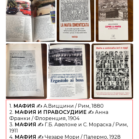
1.
МАФИЯ
✍️ А.Виццини / Рим, 1880
2.
МАФИЯ И ПРАВОСУДИИЕ
✍️ Анна
Франки / Флоренция, 1904
3.
МАФИЯ
✍️ Г.Б. Авелоне и С. Мораска / Рим,
1911
4.
МАФИЯ
✍️ Чезаре Мори / Палермо, 1928