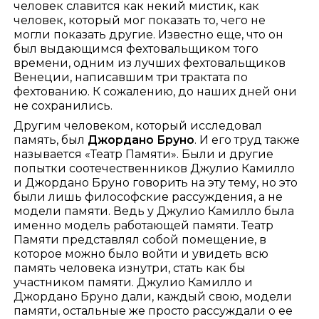
человек славится как некий мистик, как
человек, который мог показать то, чего не
могли показать другие. Известно еще, что он
был выдающимся фехтовальщиком того
времени, одним из лучших фехтовальщиков
Венеции, написавшим три трактата по
фехтованию. К сожалению, до наших дней они
не сохранились.
Другим человеком, который исследовал
память, был
Джордано Бруно
. И его труд также
называется «Театр Памяти». Были и другие
попытки соотечественников Джулио Камилло
и Джордано Бруно говорить на эту тему, но это
были лишь философские рассуждения, а не
модели памяти. Ведь у Джулио Камилло была
именно модель работающей памяти. Театр
Памяти представлял собой помещение, в
которое можно было войти и увидеть всю
память человека изнутри, стать как бы
участником памяти. Джулио Камилло и
Джордано Бруно дали, каждый свою, модели
памяти, остальные же просто рассуждали о ее