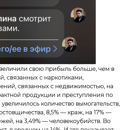
 увеличили свою прибыль больше, чем в
й, связанных с наркотиками,
ений, связанных с недвижимостью, на
фактной продукции и преступления по
% увеличилось количество вымогательств,
остовщичества, 8,5% — краж, на 17% —
ежей, на 3,49% — человекоубийств. Во
т, в среднем на 14%. И это показывает,