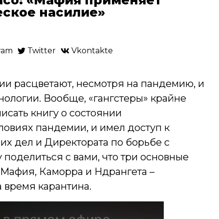
еское насилие»
ram
Twitter
Vkontakte
и расцветают, несмотря на пандемию, и
нологии. Вообще, «гангстеры» крайне
писать книгу о состоянии
ловиях пандемии, и имел доступ к
их дел и Директората по борьбе с
у поделиться с вами, что три основные
 Мафия, Каморра и Ндрангета –
 время карантина.