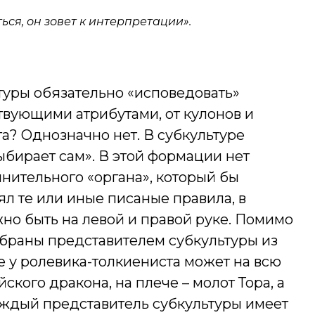
ься, он зовет к интерпретации».
туры обязательно «исповедовать»
твующими атрибутами, от кулонов и
га? Однозначно нет. В субкультуре
ыбирает сам». В этой формации нет
нительного «органа», который бы
л те или иные писаные правила, в
жно быть на левой и правой руке. Помимо
ыбраны представителем субкультуры из
не у ролевика-толкиениста может на всю
ского дракона, на плече – молот Тора, а
каждый представитель субкультуры имеет