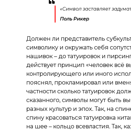
«Символ заставляет задумат
Поль Рикер
Должен ли представитель субкуль
символику и окружать себя сопутс
нашивок – до татуировок и пирсин
действует принцип «человек всё в
контролирующего или иного испол
пояснял, прокламировал или вменя
частности сколько татуировок дол
сказанного, символы могут быть в
разных культур и эпох. Так, на спи
спину красоваться татуировка китай
на шее – кольцо всевластия. Так, 