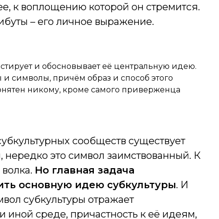
е, к воплощению которой он стремится.
ибуты – его личное выражение.
стирует и обосновывает её центральную идею.
 и символы, причём образ и способ этого
онятен никому, кроме самого приверженца
 субкультурных сообществ существует
 нередко это символ заимствованный. К
 волка.
Но главная задача
ить основную идею субкультуры
. И
мвол субкультуры отражает
и иной среде, причастность к её идеям,