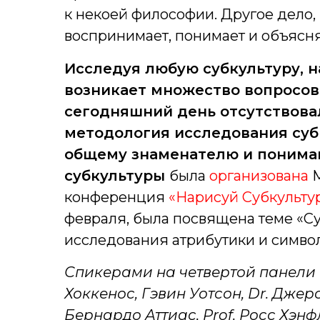
к некоей философии. Другое дело, 
воспринимает, понимает и объясня
Исследуя любую субкультуру, н
возникает множество вопросов, 
сегодняшний день отсутствова
методология исследования субк
общему знаменателю и понимаю
субкультуры
была
организована
М
конференция
«Нарисуй Субкульту
февраля, была посвящена теме «Су
исследования атрибутики и символ
Спикерами на четвертой панели в
Хоккенос, Гэвин Уотсон, Dr. Джер
Бернардо Аттиас, Prof. Росс Хэнф