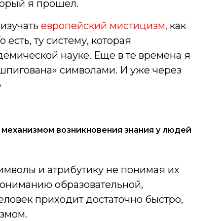
оторый я прошел.
 изучать
европейский мистицизм,
как
 есть, ту систему, которая
емической науке. Еще в те времена я
ашпигована» символами. И уже через
о
 механизмом возникновения знания у людей
мволы и атрибутику не понимая их
пониманию образовательной,
ловек приходит достаточно быстро,
измом.