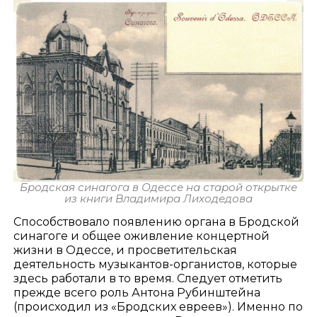
Бродская синагога в Одессе на старой открытке
из книги Владимира Лиходедова
Способствовало появлению органа в Бродской
синагоге и общее оживление концертной
жизни в Одессе, и просветительская
деятельность музыкантов-органистов, которые
здесь работали в то время. Следует отметить
прежде всего роль Антона Рубинштейна
(происходил из «Бродских евреев»). Именно по