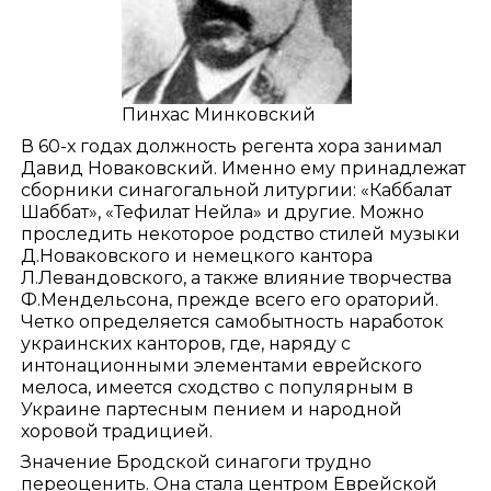
Пинхас Минковский
В 60-х годах должность регента хора занимал
Давид Новаковский. Именно ему принадлежат
сборники синагогальной литургии: «Каббалат
Шаббат», «Тефилат Нейла» и другие. Можно
проследить некоторое родство стилей музыки
Д.Новаковского и немецкого кантора
Л.Левандовского, а также влияние творчества
Ф.Мендельсона, прежде всего его ораторий.
Четко определяется самобытность наработок
украинских канторов, где, наряду с
интонационными элементами еврейского
мелоса, имеется сходство с популярным в
Украине партесным пением и народной
хоровой традицией.
Значение Бродской синагоги трудно
переоценить. Она стала центром Еврейской