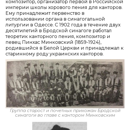
композитор, организатор первой в Российской
империи школы хорового пения для канторов.
Ему принадлежит первенство в
использовании органа в синагогальной
литургии в Одессе. С 1902 года в течение двух
десятилетий в Бродской синагоге работал
теоретик канторного пения, композитор и
певец Пинхас Минковский (1859-1924),
родившийся в Белой Церкви и принадлежал к
старинному роду украинских канторов.
Группа старост и почетных прихожан Бродской
синагоги во главе с кантором Минковским