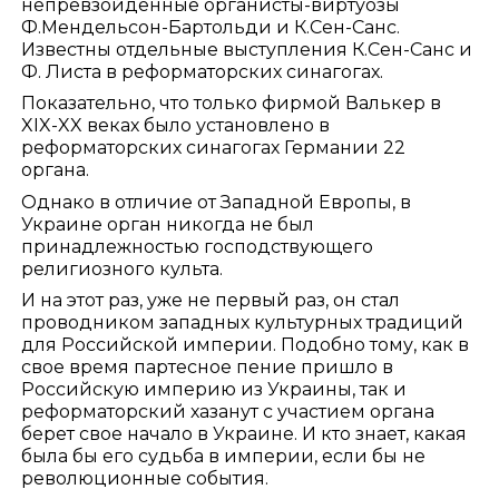
непревзойденные органисты-виртуозы
Ф.Мендельсон-Бартольди и К.Сен-Санс.
Известны отдельные выступления К.Сен-Санс и
Ф. Листа в реформаторских синагогах.
Показательно, что только фирмой Валькер в
XIX-XX веках было установлено в
реформаторских синагогах Германии 22
органа.
Однако в отличие от Западной Европы, в
Украине орган никогда не был
принадлежностью господствующего
религиозного культа.
И на этот раз, уже не первый раз, он стал
проводником западных культурных традиций
для Российской империи. Подобно тому, как в
свое время партесное пение пришло в
Российскую империю из Украины, так и
реформаторский хазанут с участием органа
берет свое начало в Украине. И кто знает, какая
была бы его судьба в империи, если бы не
революционные события.