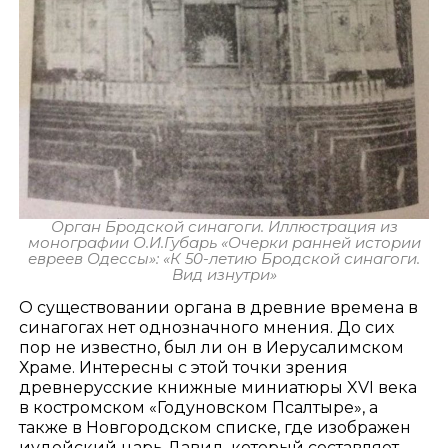
Орган Бродской синагоги. Иллюстрация из
монографии О.И.Губарь «Очерки ранней истории
евреев Одессы»: «К 50-летию Бродской синагоги.
Вид изнутри»
О существовании органа в древние времена в
синагогах нет однозначного мнения. До сих
пор не известно, был ли он в Иерусалимском
Храме. Интересны с этой точки зрения
древнерусские книжные миниатюры XVI века
в костромском «Годуновском Псалтыре», а
также в Новгородском списке, где изображен
иудейский царь Давид, который составляет