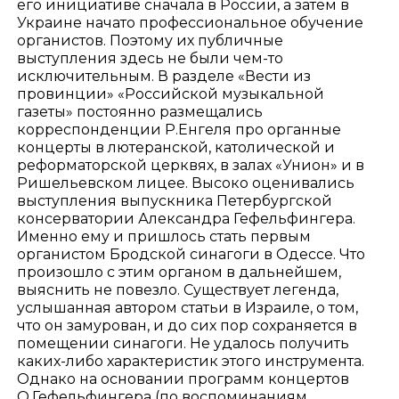
его инициативе сначала в России, а затем в
Украине начато профессиональное обучение
органистов. Поэтому их публичные
выступления здесь не были чем-то
исключительным. В разделе «Вести из
провинции» «Российской музыкальной
газеты» постоянно размещались
корреспонденции Р.Енгеля про органные
концерты в лютеранской, католической и
реформаторской церквях, в залах «Унион» и в
Ришельевском лицее. Высоко оценивались
выступления выпускника Петербургской
консерватории Александра Гефельфингера.
Именно ему и пришлось стать первым
органистом Бродской синагоги в Одессе. Что
произошло с этим органом в дальнейшем,
выяснить не повезло. Существует легенда,
услышанная автором статьи в Израиле, о том,
что он замурован, и до сих пор сохраняется в
помещении синагоги. Не удалось получить
каких-либо характеристик этого инструмента.
Однако на основании программ концертов
О.Гефельфингера (по воспоминаниям