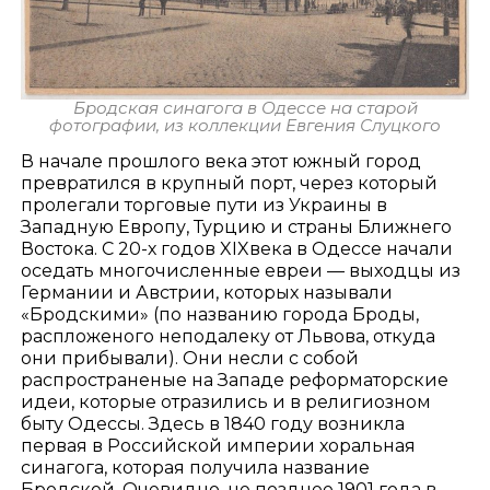
Бродская синагога в Одессе на старой
фотографии, из коллекции Евгения Слуцкого
В начале прошлого века этот южный город
превратился в крупный порт, через который
пролегали торговые пути из Украины в
Западную Европу, Турцию и страны Ближнего
Востока. С 20-х годов XIXвека в Одессе начали
оседать многочисленные евреи — выходцы из
Германии и Австрии, которых называли
«Бродскими» (по названию города Броды,
распложеного неподалеку от Львова, откуда
они прибывали). Они несли с собой
распространеные на Западе реформаторские
идеи, которые отразились и в религиозном
быту Одессы. Здесь в 1840 году возникла
первая в Российской империи хоральная
синагога, которая получила название
Бродской. Очевидно, не позднее 1901 года в