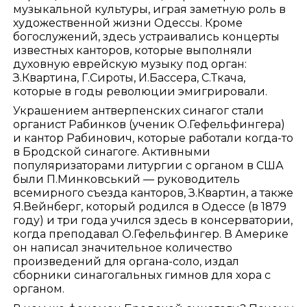
музыкальной культуры, играя заметную роль в
художественной жизни Одессы. Кроме
богослужений, здесь устраивались концерты
известных канторов, которые выполняли
духовную еврейскую музыку под орган:
З.Квартина, Г.Сироты, И.Бассера, С.Ткача,
которые в годы революции эмигрировали.
Украшением антверпенских синагог стали
органист Рабинков (ученик О.Гефельфингера)
и кантор Рабинович, которые работали когда-то
в Бродской синагоге. Активными
популяризаторами литургии с органом в США
были П.Минковський — руководитель
всемирного съезда канторов, З.Квартин, а также
Я.Вейнберг, который родился в Одессе (в 1879
году) и три года учился здесь в консерватории,
когда преподавал О.Гефельфингер. В Америке
он написал значительное количество
произведений для органа-соло, издал
сборники синагогальных гимнов для хора с
органом.