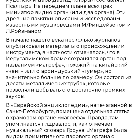
Псалтырь. На переднем плане всех трех
миниатюр видно орган (или два органа). Эти
древние памятки описаны и исследованы
известными музыковедами М.Финдейзеном и
Л.Ройзманом.
В начале нашего века несколько журналов
опубликовали материалы о происхождении
инструмента, в частности отмечалось, что в
Иерусалимском Храме сохранялся орган под
названием «магрефа», похожий на китайский
«ченг» или староиндуський «тумер», но
значительно больше по размеру. Он состоял из
десяти металлических трубок, которые
позволяли добывать сто достаточно громких
звуков.
В «Еврейской энциклопедии», напечатанной в
Санкт-Петербурге, помещена отдельная статья
о храмовом органе «магрефа». Правда, там
упоминается гидравлос, и, как отмечает
музыкальный словарь Гроува: «Магрефа была
видом примитивного парового органа с