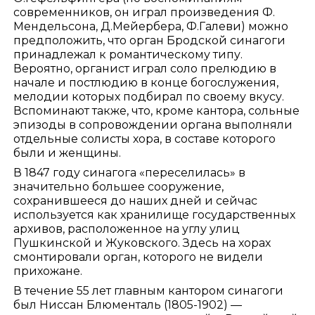
современников, он играл произведения Ф.
Мендельсона, Д.Мейербера, Ф.Галеви) можно
предположить, что орган Бродской синагоги
принадлежал к романтическому типу.
Вероятно, органист играл соло прелюдию в
начале и постлюдию в конце богослужения,
мелодии которых подбирал по своему вкусу.
Вспоминают также, что, кроме кантора, сольные
эпизоды в сопровождении органа выполняли
отдельные солисты хора, в составе которого
были и женщины.
В 1847 году синагога «переселилась» в
значительно большее сооружение,
сохранившееся до наших дней и сейчас
используется как хранилище государственных
архивов, расположенное на углу улиц
Пушкинской и Жуковского. Здесь на хорах
смонтировали орган, которого не видели
прихожане.
В течение 55 лет главным кантором синагоги
был Ниссан Блюменталь (1805-1902) —