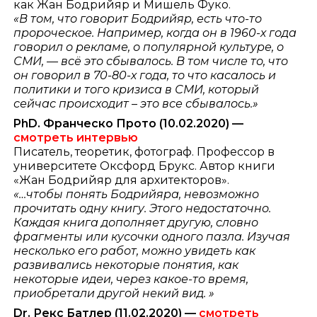
как Жан Бодрийяр и Мишель Фуко.
«В том, что говорит Бодрийяр, есть что-то
пророческое. Например, когда он в 1960-х года
говорил о рекламе, о популярной культуре, о
СМИ, — всё это сбывалось. В том числе то, что
он говорил в 70-80-х года, то что касалось и
политики и того кризиса в СМИ, который
сейчас происходит – это все сбывалось.»
PhD. Франческо Прото (10.02.2020) —
смотреть интервью
Писатель, теоретик, фотограф. Профессор в
университете Оксфорд Брукс. Автор книги
«Жан Бодрийяр для архитекторов».
«…чтобы понять Бодрийяра, невозможно
прочитать одну книгу. Этого недостаточно.
Каждая книга дополняет другую, словно
фрагменты или кусочки одного пазла. Изучая
несколько его работ, можно увидеть как
развивались некоторые понятия, как
некоторые идеи, через какое-то время,
приобретали другой некий вид. »
Dr. Рекс Батлер (11.02.2020) —
смотреть