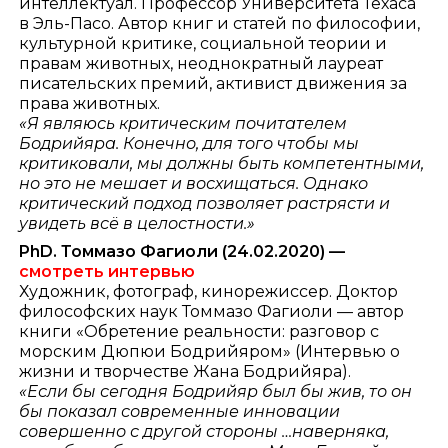
интеллектуал. Профессор Университета Техаса
в Эль-Пасо. Автор книг и статей по философии,
культурной критике, социальной теории и
правам животных, неоднократный лауреат
писательских премий, активист движения за
права животных.
«Я являюсь критическим почитателем
Бодрийяра. Конечно, для того чтобы мы
критиковали, мы должны быть компетентными,
но это не мешает и восхищаться. Однако
критический подход позволяет растрясти и
увидеть всё в целостности.»
PhD. Томмазо Фагиоли
(24.02.2020) —
смотреть интервью
Художник, фотограф, кинорежиссер. Доктор
философских наук Томмазо Фагиоли — автор
книги «Обретение реальности: разговор с
морским Дюпюи Бодрийяром» (Интервью о
жизни и творчестве Жана Бодрийяра).
«Если бы сегодня Бодрийяр был бы жив, то он
бы показал современные инновации
совершенно с другой стороны …наверняка,