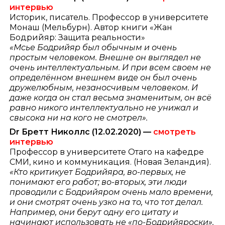
интервью
Историк, писатель. Профессор в университете
Монаш (Мельбурн). Автор книги «Жан
Бодрийяр: Защита реальности»
«Мсье Бодрийяр был обычным и очень
простым человеком. Внешне он выглядел не
очень интеллектуальным. И при всем своем не
определённом внешнем виде он был очень
дружелюбным, незаносчивым человеком. И
даже когда он стал весьма знаменитым, он всё
равно никого интеллектуально не унижал и
свысока ни на кого не смотрел».
Dr Бретт Николлс
(12.02.2020) —
смотреть
интервью
Профессор в университете Отаго на кафедре
СМИ, кино и коммуникация. (Новая Зеландия).
«Кто критикует Бодрийяра, во-первых, не
понимают его работ; во-вторых, эти люди
проводили с Бодрийяром очень мало времени,
и они смотрят очень узко на то, что тот делал.
Например, они берут одну его цитату и
начинают использовать не «по-Бодрийяроски».