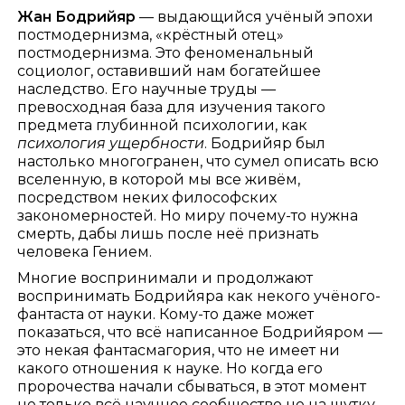
Жан Бодрийяр
— выдающийся учёный эпохи
постмодернизма, «крёстный отец»
постмодернизма. Это феноменальный
социолог, оставивший нам богатейшее
наследство. Его научные труды —
превосходная база для изучения такого
предмета глубинной психологии, как
психология ущербности
. Бодрийяр был
настолько многогранен, что сумел описать всю
вселенную, в которой мы все живём,
посредством неких философских
закономерностей. Но миру почему-то нужна
смерть, дабы лишь после неё признать
человека Гением.
Многие воспринимали и продолжают
воспринимать Бодрийяра как некого учёного-
фантаста от науки. Кому-то даже может
показаться, что всё написанное Бодрийяром —
это некая фантасмагория, что не имеет ни
какого отношения к науке. Но когда его
пророчества начали сбываться, в этот момент
не только всё научное сообщество не на шутку