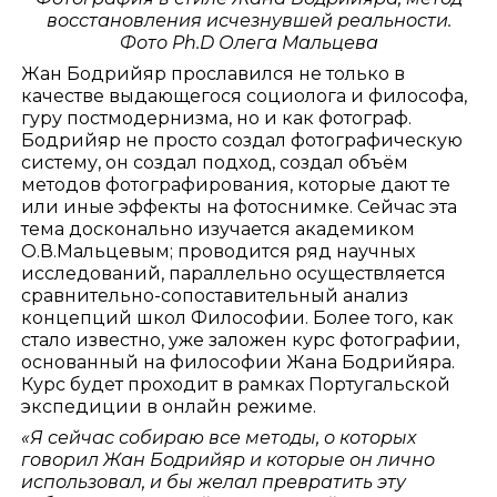
восстановления исчезнувшей реальности.
Фото
Ph
.
D
Олега Мальцева
Жан Бодрийяр прославился не только в
качестве выдающегося социолога и философа,
гуру постмодернизма, но и как фотограф.
Бодрийяр не просто создал фотографическую
систему, он создал подход, создал объём
методов фотографирования, которые дают те
или иные эффекты на фотоснимке. Сейчас эта
тема досконально изучается академиком
О.В.Мальцевым; проводится ряд научных
исследований, параллельно осуществляется
сравнительно-сопоставительный анализ
концепций школ Философии. Более того, как
стало известно, уже заложен курс фотографии,
основанный на философии Жана Бодрийяра.
Курс будет проходит в рамках Португальской
экспедиции в онлайн режиме.
«Я сейчас собираю все методы, о которых
говорил Жан Бодрийяр и которые он лично
использовал, и бы желал превратить эту