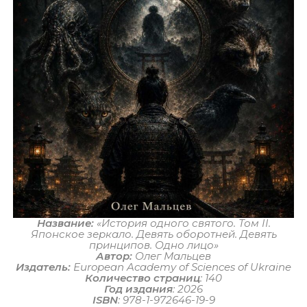
Название:
«История одного святого. Том II.
Японское зеркало. Девять оборотней. Девять
принципов. Одно лицо»
Автор:
Олег Мальцев
Издатель:
European Academy of Sciences of Ukraine
Количество страниц
: 140
Год издания
: 2026
ISBN
: 978-1-972646-19-9