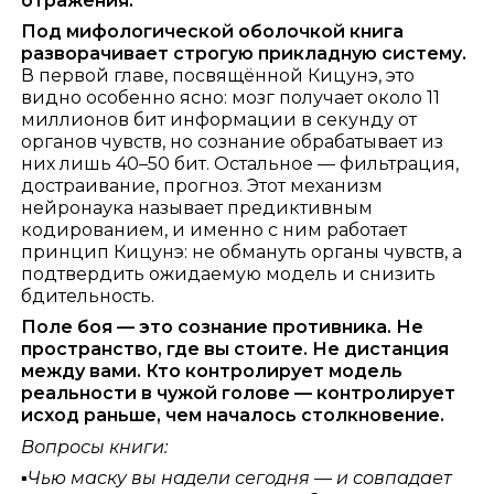
отражения.
Под мифологической оболочкой книга
разворачивает строгую прикладную систему.
В первой главе, посвящённой Кицунэ, это
видно особенно ясно: мозг получает около 11
миллионов бит информации в секунду от
органов чувств, но сознание обрабатывает из
них лишь 40–50 бит. Остальное — фильтрация,
достраивание, прогноз. Этот механизм
нейронаука называет предиктивным
кодированием, и именно с ним работает
принцип Кицунэ: не обмануть органы чувств, а
подтвердить ожидаемую модель и снизить
бдительность.
Поле боя — это сознание противника. Не
пространство, где вы стоите. Не дистанция
между вами. Кто контролирует модель
реальности в чужой голове — контролирует
исход раньше, чем началось столкновение.
Вопросы книги:
▪️
Чью маску вы надели сегодня — и совпадает