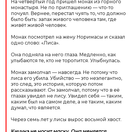
На четвёртый год пришёл монах из горного
монастыря. Не по приглашению — что-то
почуял. Вернее, перестал чуять то, что должно
было быть: запах живого человека там, где
живёт живой человек.
Монах посмотрел на жену Норимасы и сказал
одно слово: «Лиса».
Она подняла на него глаза. Медленно, как
улыбаются те, кто не торопится. Улыбнулась.
Монах замолчал — навсегда. Не потому что
лиса его убила. Убийство — это неэлегантно,
это след, это история, которую потом
рассказывают. Он замолчал, потому что в её
глазах увидел не лису. Увидел себя — таким,
каким был на самом деле, а не таким, каким
думал, что является.
Через семь лет у лисы вырос восьмой хвост.
Кицунэ не носит маску. Она меняется