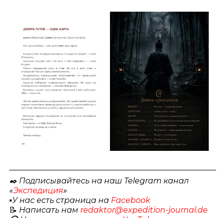
_____________________________________________________
✒️ Подписывайтесь на наш Telegram канал
«
Экспедиция
»
▪️
У нас есть страница на
Facebook
📝
Написать нам
redaktor@expedition-journal.de