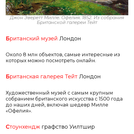
Джон Эверетт Милле. Офелия. 1852. Из собрания
Британской галереи Тейт
Б
ританский музей
Лондон
Около 8 млн объектов, самые интересные из
которых можно посмотреть онлайн.
Б
ританская галерея Тейт
Лондон
Художественный музей с самым крупным
собранием британского искусства с 1500 года
до наших дней, включая шедевр Милле
«Офелия».
С
тоунхендж
графство Уилтшир