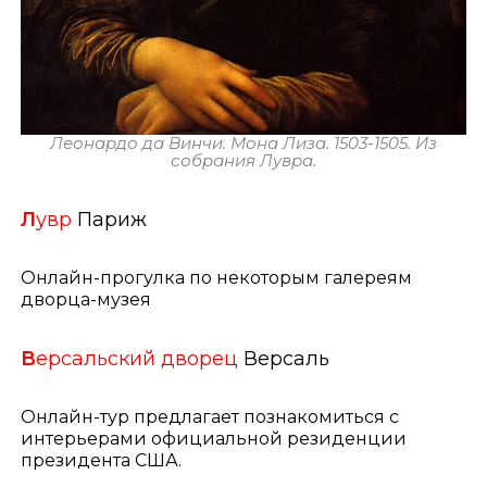
Леонардо да Винчи. Мона Лиза. 1503-1505. Из
собрания Лувра.
Л
увр
Париж
Онлайн-прогулка по некоторым галереям
дворца-музея
В
ерсальский дворец
Версаль
Онлайн-тур предлагает познакомиться с
интерьерами официальной резиденции
президента США.