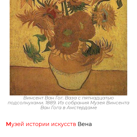
Винсент Ван Гог. Ваза с пятнадцатью
подсолнухами. 1889. Из собрания Музея Винсента
Ван Гога в Амстердаме
М
узей истории искусств
Вена