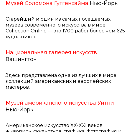
М
узей Соломона Гуггенхайма
Нью-Йорк
Старейший и один из самых посещаемых
музеев современного искусства в мире.
Collection Online — это 1700 работ более чем 625
художников.
Н
ациональная галерея искусств
Вашингтон
Здесь представлена одна из лучших в мире
коллекций американских и европейских
мастеров.
М
узей американского искусства
Уитни
Нью-Йорк
Американское искусство XX-XXI веков:
живопись, скульптура, графика, фотография и