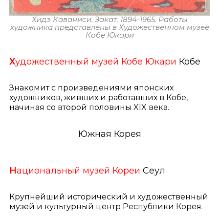
Хидэ Каваниси. Закат. 1894-1965. Работы
художника представлены в Художественном музее
Кобе Юкари
Х
удожественный музей Кобе Юкари
Кобе
Знакомит с произведениями японских
художников, живших и работавших в Кобе,
начиная со второй половины XIX века.
Южная Корея
Н
ациональный музей Кореи
Сеул
Крупнейший исторический и художественный
музей и культурный центр Республики Корея.