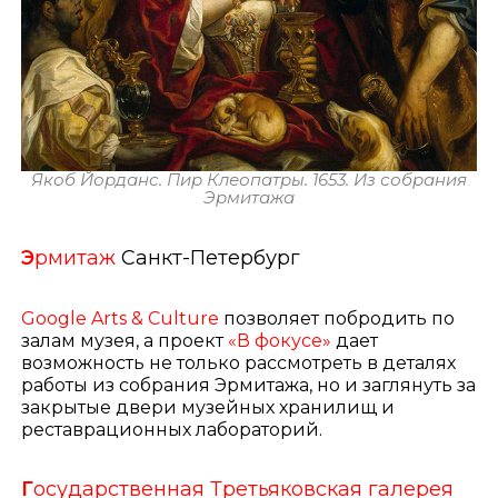
Якоб Йорданс. Пир Клеопатры. 1653. Из собрания
Эрмитажа
Э
рмитаж
Санкт-Петербург
Google Arts & Culture
позволяет побродить по
залам музея, а проект
«В фокусе»
дает
возможность не только рассмотреть в деталях
работы из собрания Эрмитажа, но и заглянуть за
закрытые двери музейных хранилищ и
реставрационных лабораторий.
Г
осударственная Третьяковская галерея