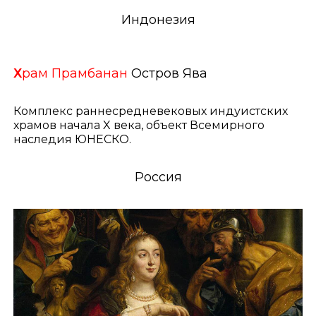
Индонезия
Х
рам Прамбанан
Остров Ява
Комплекс раннесредневековых индуистских
храмов начала X века, объект Всемирного
наследия ЮНЕСКО.
Россия