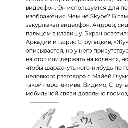
видеофон. Он используется для пер
изображения. Чем не Skype? В самый
закурлыкал видеофон. Андрей, сид
пальцем в клавишу. Экран осветил
Аркадий и Борис Стругацкие, «Жук
описывается, но у него присутству
на стол или держать на коленях, н
чтобы шарахнуть кого-нибудь по го
неловкого разговора с Майей Глу
такой перспективе. Видимо, Струг
мобильной связи довольно громоз