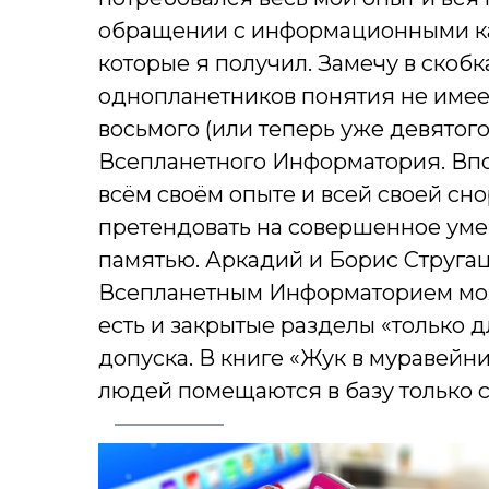
обращении с информационными кан
которые я получил. Замечу в скоб
однопланетников понятия не имее
восьмого (или теперь уже девятог
Всепланетного Информатория. Впол
всём своём опыте и всей своей сн
претендовать на совершенное уме
памятью. Аркадий и Борис Стругац
Всепланетным Информаторием може
есть и закрытые разделы «только 
допуска. В книге «Жук в муравейн
людей помещаются в базу только с 