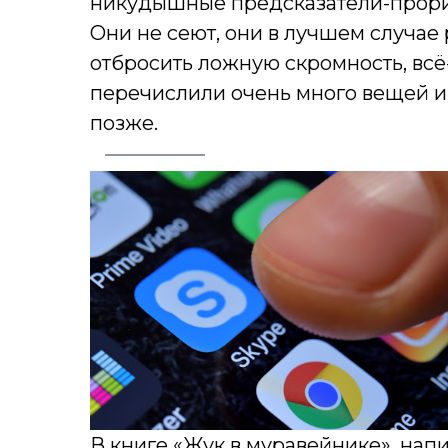
никудышные предсказатели-прорица
Они не сеют, они в лучшем случае
отбросить ложную скромность, всё-
перечислили очень много вещей и
позже.
В книге «Жук в муравейнике», напи