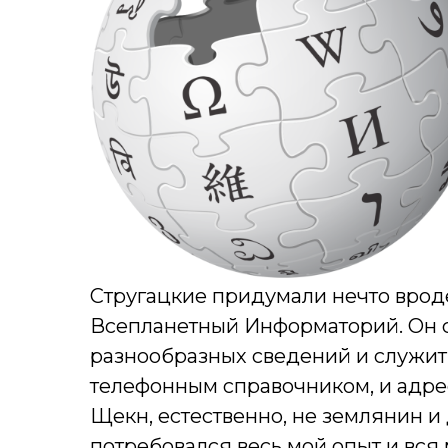
Стругацкие придумали нечто вро
Всепланетный Информаторий. Он 
разнообразных сведений и служит 
телефонным справочником, и адрес
Щекн, естественно, не землянин и
потребовался весь мой опыт и вся 