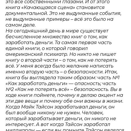
это все собственными глазами. И от этого
книга «Качающаяся сцена» становится
документальной. Это не выдуманные события,
не выдуманные примеры – всё это было на
самом деле.
На сегодняшний день в мире существует
бесчисленное множество книг о том, как
заработать деньги. Та самая первая часть
единой книги, о которой говорил
американский психиатр. Но никто не пишет
книгу о второй части – о том, как не потерять
всё. У меня всегда было желание написать
именно вторую часть – о безопасности. Итак,
книга бы выглядела таким образом: часть №1
«Как заработать деньги» — опасность; часть
№2 «Как не потерять всё» – безопасность. Вы в
ходе книги поймете, почему я делаю акцент на
эти две вещи и почему обе они важны в жизни.
Когда Майк Тайсон зарабатывал деньги, он
был вообще никому не нужен. Человек,
который зарабатывает деньги, он никого не
интересует. А вот когда Тайсон заработал
миллиарды — если вы помните Тайсон являлся