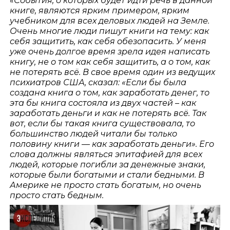
«События, о которых будет идти речь в данной
книге, являются ярким примером, ярким
учебником для всех деловых людей на Земле.
Очень многие люди пишут книги на тему: как
себя защитить, как себя обезопасить. У меня
уже очень долгое время зрела идея написать
книгу, не о том как себя защитить, а о том, как
не потерять всё. В свое время один из ведущих
психиатров США, сказал: «Если бы была
создана книга о том, как заработать денег, то
эта бы книга состояла из двух частей – как
заработать деньги и как не потерять всё. Так
вот, если бы такая книга существовала, то
большинство людей читали бы только
половину книги — как заработать деньги». Его
слова должны являться эпитафией для всех
людей, которые погибли за денежные знаки,
которые были богатыми и стали бедными. В
Америке не просто стать богатым, но очень
просто стать бедным.