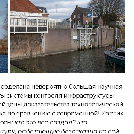
роделана невероятно большая научная
ты системы контроля инфраструктуры
айдены доказательства технологической
ека по сравнению с современной! Из этих
росы:
кто это все создал? кто
ктуру, работающую безотказно по сей