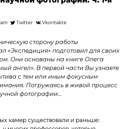
ram
Twitter
Vkontakte
ническую сторону работы
л «Экспедиция» подготовил для своих
том. Они основаны на книге Олега
й ангел». В первой части Вы узнаете
ктива с тем или иным фокусным
нимания. Погружаясь в живой процесс
учной фотографии…
ых камер существовали и раньше:
», у многих профессоров, которые