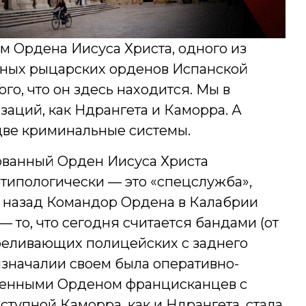
м Ордена Иисуса Христа, одного из
нных рыцарских орденов Испанской
го, что он здесь находится. Мы в
изаций, как Ндрангета и Каморра. А
две криминальные системы.
ванный Орден Иисуса Христа
отипологически — это «спецслужба»,
у назад Командор Ордена в Калабрии
— то, что сегодня считается бандами (от
реливающих полицейских с заднего
 изначалии своем была оперативно-
вленными Орденом францисканцев с
ступной Каморра, как и Ндрангета, стала