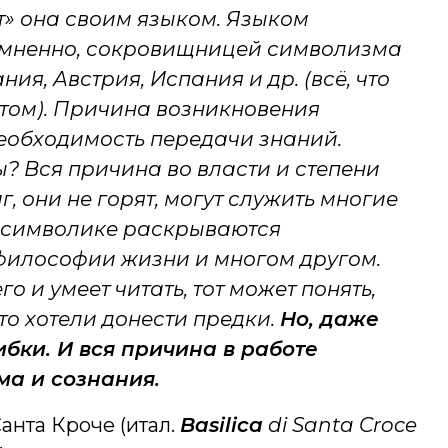
ит» она своим языком. Языком
омненно, сокровищницей символизма
ия, Австрия, Испания и др. (всё, что
том). Причина возникновения
еобходимость передачи знаний.
? Вся причина во власти и степени
, они не горят, могут служить многие
й символике раскрываются
философии жизни и многом другом.
го и умеет читать, тот может понять,
то хотели донести предки.
Но, даже
бки. И вся причина в работе
ма и сознания.
анта Кроче (итал.
Basilica
di Santa Croce