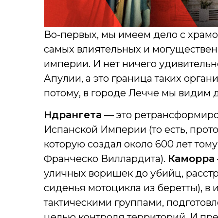
Во-первых, мы имеем дело с храмо
самых влиятельных и могуществе
империи. И нет ничего удивительно
Апулии, а это граница таких орган
потому, в городе Лечче мы видим 
Ндрангета
— это ретрансформиро
Испанской Империи (то есть, прот
которую создал около 600 лет том
Франческо Виллардита).
Каморра
уличных воришек до убийц, расст
сиденья мотоцикла из беретты), в
тактическими группами, подгото
целью контроля территорий. И пре