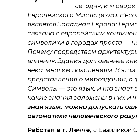
сегодня, и «говор
Европейского Мистицизма. Нес
является Западная Европа: Герман
связано с европейским континен
символики в городах проста — н
Почему посредством архитектуры
влияния. Здания долговечнее книг
века, многим поколениям.
В это
представления о мироздании, о 
Символы — это язык, и кто знает е
какие знания заложены в них и ч
зная язык, можно допускать оши
автоматики человеческого разу
Работая в г. Лечче,
с
Базиликой С