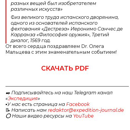
разных вещей был изобретателем
различных искусств»
©️из великого труда испанского дворянина,
одного из основателей испанского
фехтования
«
Дестреза» Иеронимо Санчес де
Карранза
«Философия оружия»
, Третий
диалог, 1569 год.
От всего сердца поздравляем Dr. Олега
Мальцева с этим знаменательным событием!
СКАЧАТЬ PDF
_____________________________________________________
✒️ Подписывайтесь на наш Telegram канал
«
Экспедиция
»
▪️
У нас есть страница на
Facebook
📝
Написать нам
redaktor@expedition-journal.de
⭕️ Наши видео ресурсы на
YouTube