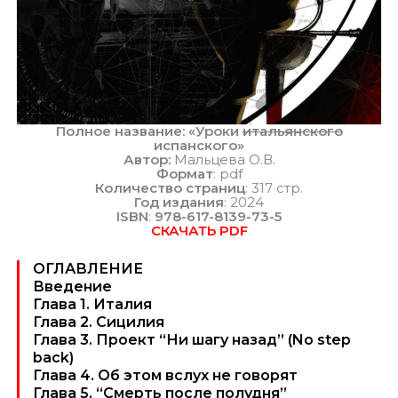
Полное название: «Уроки
итальянского
испанского»
Автор:
Мальцева О.В.
Формат
: pdf
Количество страниц
: 317 стр.
Год издания
: 2024
ISBN
:
978-617-8139-73-5
СКАЧАТЬ PDF
ОГЛАВЛЕНИЕ
Введение
Глава 1. Италия
Глава 2. Сицилия
Глава 3. Проект “Ни шагу назад” (No step
back)
Глава 4. Об этом вслух не говорят
Глава 5. “Смерть после полудня”