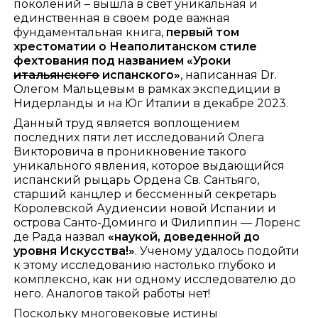
поколений – вышла в свет уникальная и
единственная в своем роде важная
фундаментальная книга,
первый том
хрестоматии о Неаполитанском стиле
фехтования под названием
«Уроки
итальянского
испанского»
, написанная Dr.
Олегом Мальцевым в рамках экспедиции в
Нидерланды и на Юг Италии в декабре 2023.
Данный труд является воплощением
последних пяти лет исследований Олега
Викторовича в проникновение такого
уникального явления, которое выдающийся
испанский рыцарь Ордена Св. Сантьяго,
старший канцлер и бессменный секретарь
Королевской Аудиенсии новой Испании и
острова Санто-Доминго и Филиппин — Лоренс
де Рада назвал
«наукой, доведенной до
уровня Искусства!»
. Ученому удалось подойти
к этому исследованию настолько глубоко и
комплексно, как ни одному исследователю до
него. Аналогов такой работы нет!
Поскольку многовековые истины