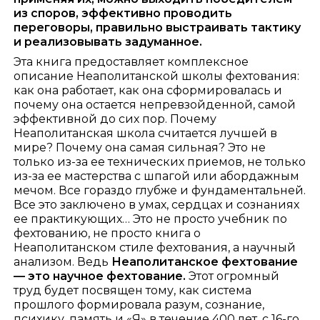
из споров, эффективно проводить
переговоры, правильно выстраивать тактику
и реализовывать задуманное.
Эта книга предоставляет комплексное
описание Неаполитанской школы фехтования:
как она работает, как она сформировалась и
почему она остается непревзойденной, самой
эффективной до сих пор. Почему
Неаполитанская школа считается лучшей в
мире? Почему она самая сильная? Это не
только из-за ее технических приемов, не только
из-за ее мастерства с шпагой или абордажным
мечом. Все гораздо глубже и фундаментальней.
Все это заключено в умах, сердцах и сознаниях
ее практикующих… Это не просто учебник по
фехтованию, не просто книга о
Неаполитанском стиле фехтования, а научный
анализом. Ведь
Неаполитанское фехтование
— это научное фехтование.
Этот огромный
труд будет посвящен тому, как система
прошлого формировала разум, сознание,
психику, память и «Я» в течение 400 лет, с 16-го