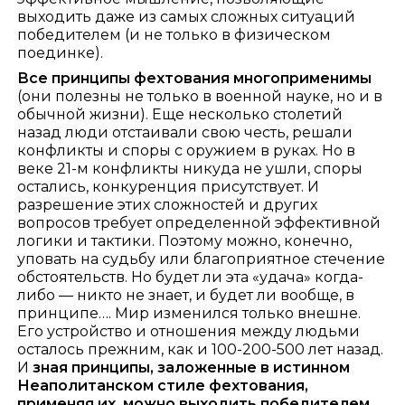
выходить даже из самых сложных ситуаций
победителем (и не только в физическом
поединке).
Все принципы фехтования многоприменимы
(они полезны не только в военной науке, но и в
обычной жизни). Еще несколько столетий
назад люди отстаивали свою честь, решали
конфликты и споры с оружием в руках. Но в
веке 21-м конфликты никуда не ушли, споры
остались, конкуренция присутствует. И
разрешение этих сложностей и других
вопросов требует определенной эффективной
логики и тактики. Поэтому можно, конечно,
уповать на судьбу или благоприятное стечение
обстоятельств. Но будет ли эта «удача» когда-
либо — никто не знает, и будет ли вообще, в
принципе…. Мир изменился только внешне.
Его устройство и отношения между людьми
осталось прежним, как и 100-200-500 лет назад.
И
зная принципы, заложенные в истинном
Неаполитанском стиле фехтования,
применяя их, можно выходить победителем