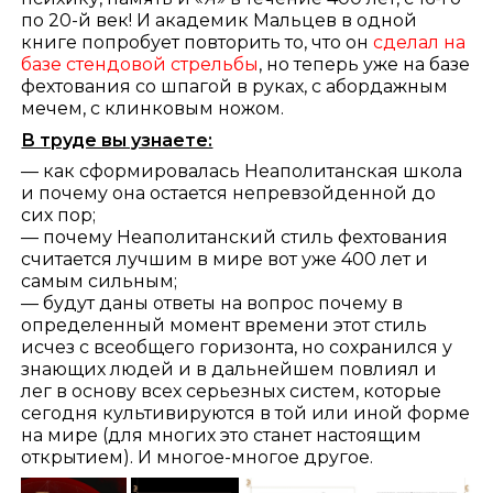
по 20-й век! И академик Мальцев в одной
книге попробует повторить то, что он
сделал на
базе стендовой стрельбы
, но теперь уже на базе
фехтования со шпагой в руках, с абордажным
мечем, с клинковым ножом.
В труде вы узнаете:
— как сформировалась Неаполитанская школа
и почему она остается непревзойденной до
сих пор;
— почему Неаполитанский стиль фехтования
считается лучшим в мире вот уже 400 лет и
самым сильным;
— будут даны ответы на вопрос почему в
определенный момент времени этот стиль
исчез с всеобщего горизонта, но сохранился у
знающих людей и в дальнейшем повлиял и
лег в основу всех серьезных систем, которые
сегодня культивируются в той или иной форме
на мире (для многих это станет настоящим
открытием). И многое-многое другое.