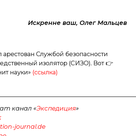
Искренне ваш, Олег Мальцев
л арестован Службой безопасности
едственный изолятор (СИЗО). Вот 👉
нит науки»
(ссылка)
_____________________________________________
ram канал «
Экспедиция
»
k
ion-journal.de
be