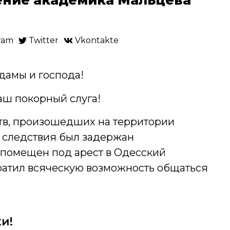
ram
Twitter
Vkontakte
дамы и господа!
ваш покорный слуга!
тв, произошедших на территории
о следствия был задержан
помещен под арест в Одесский
тратил всяческую возможность общаться
и!