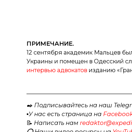
ПРИМЕЧАНИЕ.
12 сентября академик Мальцев бы
Украины и помещен в Одесский сл
интервью адвокатов
изданию «Гра
___________________________________
✒️ Подписывайтесь на наш Teleg
▪️
У нас есть страница на
Faceboo
📝
Написать нам
redaktor@expedit
⭕️ Наши видео ресурсы на
YouTu