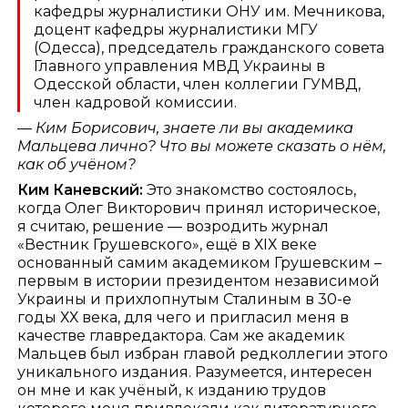
кафедры журналистики ОНУ им. Мечникова,
доцент кафедры журналистики МГУ
(Одесса), председатель гражданского совета
Главного управления МВД Украины в
Одесской области, член коллегии ГУМВД,
член кадровой комиссии.
— Ким Борисович, знаете ли вы академика
Мальцева лично? Что вы можете сказать о нём,
как об учёном?
Ким Каневский:
Это знакомство состоялось,
когда Олег Викторович принял историческое,
я считаю, решение — возродить журнал
«Вестник Грушевского», ещё в ХIХ веке
основанный самим академиком Грушевским –
первым в истории президентом независимой
Украины и прихлопнутым Сталиным в 30-е
годы ХХ века, для чего и пригласил меня в
качестве главредактора. Сам же академик
Мальцев был избран главой редколлегии этого
уникального издания. Разумеется, интересен
он мне и как учёный, к изданию трудов