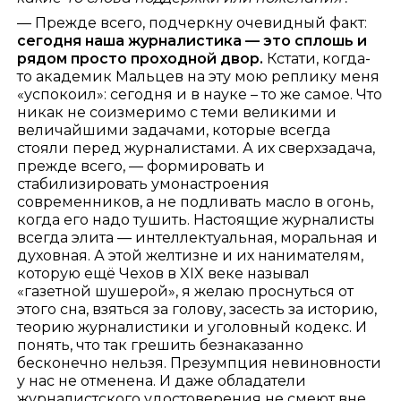
— Прежде всего, подчеркну очевидный факт:
сегодня наша журналистика — это сплошь и
рядом просто проходной двор.
Кстати, когда-
то академик Мальцев на эту мою реплику меня
«успокоил»: сегодня и в науке – то же самое. Что
никак не соизмеримо с теми великими и
величайшими задачами, которые всегда
стояли перед журналистами. А их сверхзадача,
прежде всего, — формировать и
стабилизировать умонастроения
современников, а не подливать масло в огонь,
когда его надо тушить. Настоящие журналисты
всегда элита — интеллектуальная, моральная и
духовная. А этой желтизне и их нанимателям,
которую ещё Чехов в XIX веке называл
«газетной шушерой», я желаю проснуться от
этого сна, взяться за голову, засесть за историю,
теорию журналистики и уголовный кодекс. И
понять, что так грешить безнаказанно
бесконечно нельзя. Презумпция невиновности
у нас не отменена. И даже обладатели
журналистского удостоверения не смеют вне