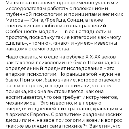
Мальцева позволяет одновременно ученым и
исследователям работать с положениями
глубинной психологии и принципами великих
Мэтров — Юнга, Фрейда, Сонди, а также
специалистам любых иных направлений.
Особенность модели — в ее наглядности и
простоте, поскольку такие категории как «могу
сделать», «помню», «знаю» и «умею» известны
каждому с самого детства.
Надо сказать, что еще на рубеже ХIХ-ХХ веков
как таковой психологии не было. Психика, как
определенный предмет исследования – это
епархия психологии. Но раньше этой науки не
было. При этом, было знание, которое отвечало
на эти вопросы, и люди понимали, что есть
психика, как она выстраивается, как она
воспитывается, что она требует инструментов,
механизмов…. Это известно, и в первую
очередь из древнейших трактатов, хранящихся
в архивах Европы. С развитием академических
дисциплин, на заре психологии возник вопрос
«как же выглядит сама психика?». Заметим, что