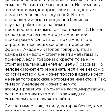
символ. Ее никто не исследовал. Но символы —
это механизмы, которые собирают данные в
памяти человека между собой. В этом
направлении была проделана большая
научная работа еще нашими
предшественниками. Так, академик Г.С. Попов
в свое время вывел метод символьной
психограммы. Он считал, что символ – это
определенная вещь «очень интересной
формы». Академик Попов говорил, что за
каждым символом стоит некая амальгама. К
примеру, если говорим о кресте, то за ним
стоит амальгама Евангелия, целый рассказ. Но
человек может его и не знать, если не знаком с
христианством. Он может просто видеть крест,
не зная того рассказа, который за ним стоит. Так,
символ у человека может с чем-то
ассоциироваться, а может не ассоциироваться,
если он не знает что это. Но за каждым
символом стоит какая-то тайна.
Символ имеет такую силу, которая без ведома
самого человека, в его памяти запускает