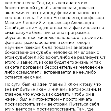
векторов теста Сонди, вывел анатомию
божественной судьбы человека и доказал
академически природу формирования всех
векторов теста Липота. Его коллеги, профессор
Максим Лепский и профессор Александр
Сагайдак с ним единогласны. И фактически на
симпозиуме была выяснена программа,
обусловленная жизнью человека: от дефицита,
фантома, разочарования в семье. Говоря
научным языком, была показана анатомия
божественной судьбы человека. И человек с
этой судьбой либо воюет, либо ее реализует. От
этого и зависит, какова будет его жизнь. И так
как эта программа бессознательна! Человек ее
либо осмысляет и встраивается в нее, либо
остается ни с чем.
По сути, был найден главный ключ к тому, что
значит быть «никем и ничем» в этой жизни. И
главное, что нужно, как сделать, чтобы он в
жизни был ничтожеством – просто начать
противостоять этим векторам. Пытаться себя
этим векторам противопоставить. Там, где