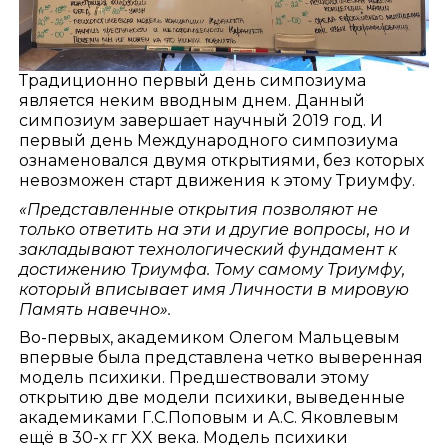
Традиционно первый день симпозиума
является неким вводным днем. Данный
симпозиум завершает научный 2019 год. И
первый день Международного симпозиума
ознаменовался двумя открытиями, без которых
невозможен старт движения к этому Триумфу.
«Представленные открытия позволяют не
только ответить на эти и другие вопросы, но и
закладывают технологический фундамент к
достижению Триумфа. Тому самому Триумфу,
который вписывает имя Личности в мировую
Память навечно».
Во-первых, академиком Олегом Мальцевым
впервые была представлена четко выверенная
модель психики. Предшествовали этому
открытию две модели психики, выведенные
академиками Г.С.Поповым и А.С. Яковлевым
ещё в 30-х гг XX века. Модель психики