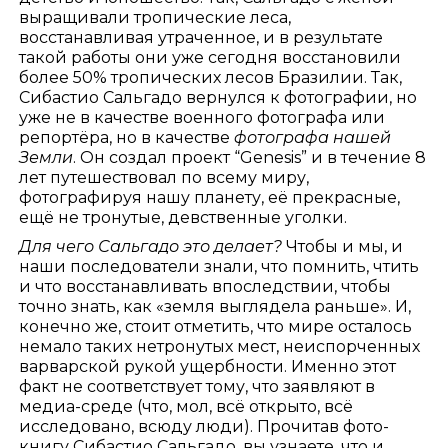
выращивали тропические леса,
восстанавливая утраченное, и в результате
такой работы они уже сегодня восстановили
более 50% тропических лесов Бразилии. Так,
Сибастио Сальгадо вернулся к фотографии, но
уже не в качестве военного фотографа или
репортёра, но в качестве
фотографа нашей
Земли
. Он создал проект “Genesis” и в течение 8
лет путешествовал по всему миру,
фотографируя нашу планету, её прекрасные,
ещё не тронутые, девственные уголки.
Для чего Сальгадо это делает?
Чтобы и мы, и
наши последователи знали, что помнить, чтить
и что восстанавливать впоследствии, чтобы
точно знать, как «земля выглядела раньше». И,
конечно же, стоит отметить, что мире осталось
немало таких нетронутых мест, неиспорченных
варварской рукой ущербности. Именно этот
факт не соответствует тому, что заявляют в
медиа-среде (что, мол, всё открыто, всё
исследовано, всюду люди). Прочитав фото-
книгу Сибастио Сальгадо, вы узнаете, что и