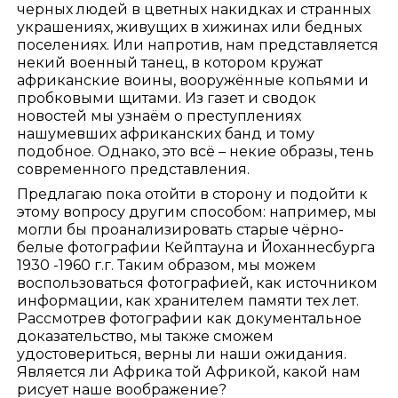
черных людей в цветных накидках и странных
украшениях, живущих в хижинах или бедных
поселениях. Или напротив, нам представляется
некий военный танец, в котором кружат
африканские воины, вооружённые копьями и
пробковыми щитами. Из газет и сводок
новостей мы узнаём о преступлениях
нашумевших африканских банд и тому
подобное. Однако, это всё – некие образы, тень
современного представления.
Предлагаю пока отойти в сторону и подойти к
этому вопросу другим способом: например, мы
могли бы проанализировать старые чёрно-
белые фотографии Кейптауна и Йоханнесбурга
1930 -1960 г.г. Таким образом, мы можем
воспользоваться фотографией, как источником
информации, как хранителем памяти тех лет.
Рассмотрев фотографии как документальное
доказательство, мы также сможем
удостовериться, верны ли наши ожидания.
Является ли Африка той Африкой, какой нам
рисует наше воображение?