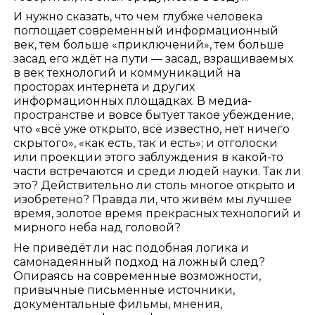
И нужно сказать, что чем глубже человека
поглощает современный информационный
век, тем больше «приключений», тем больше
засад его ждёт на пути — засад, взращиваемых
в век технологий и коммуникаций на
просторах интернета и других
информационных площадках. В медиа-
пространстве и вовсе бытует такое убеждение,
что «всё уже открыто, всё известно, нет ничего
скрытого», «как есть, так и есть»; и отголоски
или проекции этого заблуждения в какой-то
части встречаются и среди людей науки. Так ли
это? Действительно ли столь многое открыто и
изобретено? Правда ли, что живём мы лучшее
время, золотое время прекрасных технологий и
мирного неба над головой?
Не приведёт ли нас подобная логика и
самонадеянный подход на ложный след?
Опираясь на современные возможности,
привычные письменные источники,
документальные фильмы, мнения,