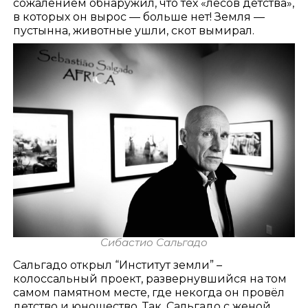
сожалением обнаружил, что тех «лесов детства»,
в которых он вырос — больше нет! Земля —
пустынна, животные ушли, скот вымирал.
Сибастио Сальгадо
Сальгадо открыл “Институт земли” –
колоссальный проект, развернувшийся на том
самом памятном месте, где некогда он провёл
детство и юношество. Так, Сальгадо с женой