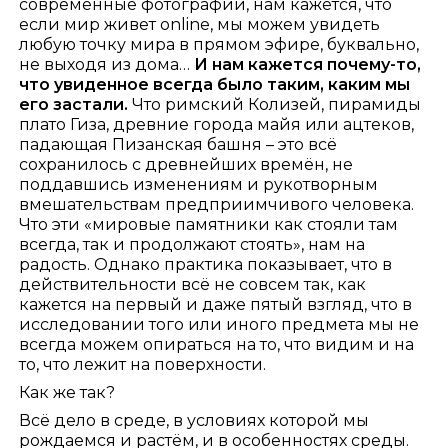
современные фотографии, нам кажется, что
если мир живет online, мы можем увидеть
любую точку мира в прямом эфире, буквально,
не выходя из дома…
И нам кажется почему-то,
что увиденное всегда было таким, каким мы
его застали.
Что римский Колизей, пирамиды
плато Гиза, древние города майя или ацтеков,
падающая Пизанская башня – это всё
сохранилось с древнейших времён, не
поддавшись изменениям и рукотворным
вмешательствам предприимчивого человека.
Что эти «мировые памятники как стояли там
всегда, так и продолжают стоять», нам на
радость. Однако практика показывает, что в
действительности всё не совсем так, как
кажется на первый и даже пятый взгляд, что в
исследовании того или иного предмета мы не
всегда можем опираться на то, что видим и на
то, что лежит на поверхности.
Как же так?
Всё дело в среде, в условиях которой мы
рождаемся и растём, и в особенностях среды.