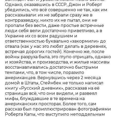
Однако, оказавшись в СССР, Джон и Роберт
убедились, что всё совершенно не так, как им
рассказывали: их не забрали сразу же в
контрразведку, никто их не пытал, они не
пропали без вести, даже простые встречные
люди себя вели достаточно приветливо, а в
Украине их со всем радушием и
ответственностью буквально «закормили» до
отвала (как у нас это любят делать в деревнях,
встречая дорогих гостей). Конечно же, после
войны разруха была, это глупо отрицать, однако
и хозяйства, и производства, и жилые массивы
восстанавливались достаточно быстрыми
темпами, что, в том числе, поразило
американцев. Вернувшись через 2 месяца
домой в Штаты, Стейнбек не только написал
книгу «Русский дневник», рассказав на её
страницах всё, что они видели, и развеял
мифы, блуждавшие в те времена на
американских просторах. Более того, сам
рассказ был проиллюстрирован фотографиями
Роберта Капы, что выступило неподдельным