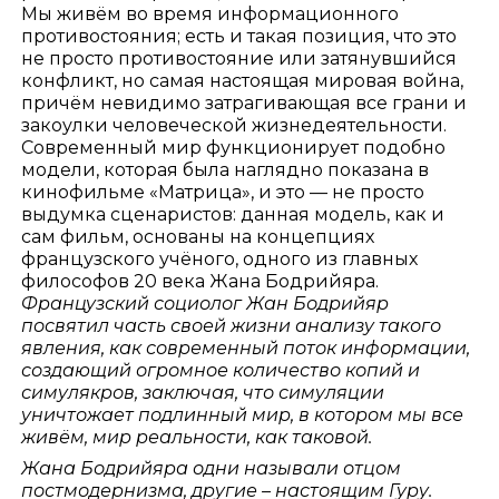
Мы живём во время информационного
противостояния; есть и такая позиция, что это
не просто противостояние или затянувшийся
конфликт, но самая настоящая мировая война,
причём невидимо затрагивающая все грани и
закоулки человеческой жизнедеятельности.
Современный мир функционирует подобно
модели, которая была наглядно показана в
кинофильме «Матрица», и это — не просто
выдумка сценаристов: данная модель, как и
сам фильм, основаны на концепциях
французского учёного, одного из главных
философов 20 века Жана Бодрийяра.
Французский социолог Жан Бодрийяр
посвятил часть своей жизни анализу такого
явления, как современный поток информации,
создающий огромное количество копий и
симулякров, заключая, что симуляции
уничтожает подлинный мир, в котором мы все
живём, мир реальности, как таковой.
Жана Бодрийяра одни называли отцом
постмодернизма, другие – настоящим Гуру.