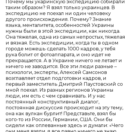
Почему мы укаринскую экспедицию собирали
таким образом? Я взял только украинцев. В
экспедицию не поехал ни один человеку
другого происхождения. Почему? Знание
языка, менталитета, особенностей Украины
нужны были в этой экспедиции, как никогда.
Она тяжелая, одна из самых непростых, тяжелая
и вязкая. Есть экспедиции, когда ты в одном
городе можешь сделать 1000 кадров, у тебя
рука болит от фотоаппарата, и оно идет не
прекращается. А в Украине ничего не летает и
ничего не заводится. Все эти люди разные –
психологи, эксперты, Алексей Самсонов
возглавляет отдел подготовки кадров, и
первый заместитель Дмитрий Паустовский со
мной поехал. Из разных регионов Украины
люди, им есть с чем сравнивать. И у нас
постоянный конструктивный диалог,
постоянная дискуссия происходит на эту тему,
она как вулкан бурлит! Представьте, взял бы
кого-то из России, Германии, США. Они бы
сидели как оплеванные здесь и думали: «Чего
они меня взяли, я все равно ничего не знаю.