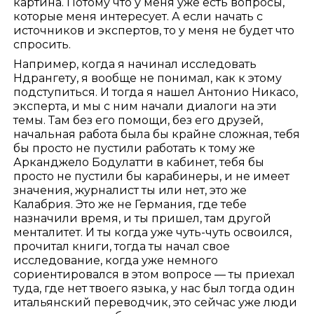
картина. Потому что у меня уже есть вопросы,
которые меня интересует. А если начать с
источников и экспертов, то у меня не будет что
спросить.
Например, когда я начинал исследовать
Ндрангету, я вообще не понимал, как к этому
подступиться. И тогда я нашел Антонио Никасо,
эксперта, и мы с ним начали диалоги на эти
темы. Там без его помощи, без его друзей,
начальная работа была бы крайне сложная, тебя
бы просто не пустили работать к тому же
Арканджело Бодулатти в кабинет, тебя бы
просто не пустили бы карабинеры, и не имеет
значения, журналист ты или нет, это же
Калабрия. Это же не Германия, где тебе
назначили время, и ты пришел, там другой
менталитет. И ты когда уже чуть-чуть освоился,
прочитал книги, тогда ты начал свое
исследование, когда уже немного
сориентировался в этом вопросе — ты приехал
туда, где нет твоего языка, у нас был тогда один
итальянский переводчик, это сейчас уже люди