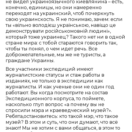
не видел украиноязычного киевлянина – есть,
конечно, единицы, но они намеренно
переходят на украинский, чтоб почеркнуть
свою украинскость. Я не понимаю, зачем: если
ты «вільно володієш українською, навіщо це
демонструвати російськомовній людині»,
который тоже украинец? Такого нет ни в одной
стране мира: с тобой стараются говорить так,
чтобы ты понял, о чем идет речь. Все
доброжелательные, мы же не туристы, а
граждане Украины.
Все участники экспедиций имеют
журналистские статусы и стаж работы в
изданиях, не только в экспедиции как
журналисты. И как ученые они не один год
работают. Вы когда посмотрите на состав
Экспедиционного корпуса, то поймете,
насколько глуп вопрос «а почему вы не
спросили мэра и краеведческий музей?».
Ребята,остановитесь: кто такой мэр, что такое
музей? В этом и суть, что они думают, что всё
знают! Мы не хотим с вами общаться, в этом то