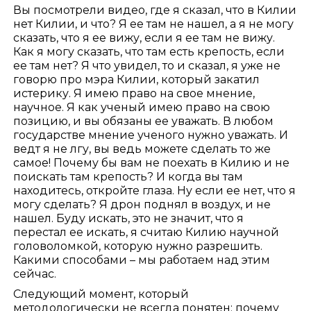
Вы посмотрели видео, где я сказал, что в Килии
нет Килии, и что? Я ее там не нашел, а я не могу
сказать, что я ее вижу, если я ее там не вижу.
Как я могу сказать, что там есть крепость, если
ее там нет? Я что увидел, то и сказал, я уже не
говорю про мэра Килии, который закатил
истерику. Я имею право на свое мнение,
научное. Я как ученый имею право на свою
позицию, и вы обязаны ее уважать. В любом
государстве мнение ученого нужно уважать. И
ведт я не лгу, вы ведь можете сделать то же
самое! Почему бы вам не поехать в Килию и не
поискать там крепость? И когда вы там
находитесь, откройте глаза. Ну если ее нет, что я
могу сделать? Я дрон поднял в воздух, и не
нашел. Буду искать, это не значит, что я
перестал ее искать, я считаю Килию научной
головоломкой, которую нужно разрешить.
Какими способами – мы работаем над этим
сейчас.
Следующий момент, который
методологически не всегда понятен: почему