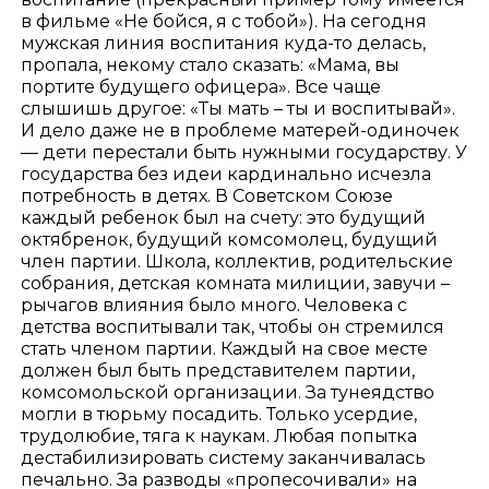
в фильме «Не бойся, я с тобой»). На сегодня
мужская линия воспитания куда-то делась,
пропала, некому стало сказать: «Мама, вы
портите будущего офицера». Все чаще
слышишь другое: «Ты мать – ты и воспитывай».
И дело даже не в проблеме матерей-одиночек
— дети перестали быть нужными государству. У
государства без идеи кардинально исчезла
потребность в детях. В Советском Союзе
каждый ребенок был на счету: это будущий
октябренок, будущий комсомолец, будущий
член партии. Школа, коллектив, родительские
собрания, детская комната милиции, завучи –
рычагов влияния было много. Человека с
детства воспитывали так, чтобы он стремился
стать членом партии. Каждый на свое месте
должен был быть представителем партии,
комсомольской организации. За тунеядство
могли в тюрьму посадить. Только усердие,
трудолюбие, тяга к наукам. Любая попытка
дестабилизировать систему заканчивалась
печально. За разводы «пропесочивали» на