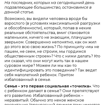
На последних, которых на сегодняшний день
подавляющее большинство, остановимся в
данной статье.
Возможно, вы видели человека вроде бы
взрослого (в условиях максимальной разгрузки
и обособленности), который, попав в некие
реальные обстоятельства, вмиг становится
маленьким, ничего не знающим, плачущим
зверьком. Совершенно непонятно, как он жил
до этого всю свою жизнь? По принципу «мы не
пашем, не сеем, не строим, мы гордимся
общественным строем»? Что с ними делать? Кто
им сказал, что они могут жить так в нашем
суровом мире? Можем ли мы как-то
идентифицировать это поведение? Так ведет
себя малолетний ребенок. Притом
избалованный в семье.
Семья – это первая социальная «точилка»
. Что
с ребенком делают в семье? Они препятствуют
его развитию. Избалованный ребенок –
неразвитый. Обычно это некое женское
воспитание (прекрасный пример тому имеется