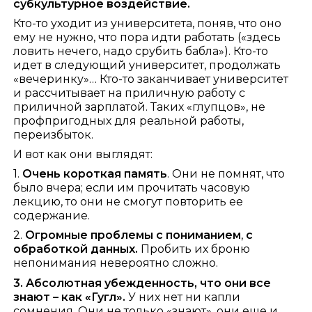
субкультурное воздействие.
Кто-то уходит из университета, поняв, что оно
ему не нужно, что пора идти работать («здесь
ловить нечего, надо срубить бабла»). Кто-то
идет в следующий университет, продолжать
«вечеринку»… Кто-то заканчивает университет
и рассчитывает на приличную работу с
приличной зарплатой. Таких «глупцов», не
профпригодных для реальной работы,
переизбыток.
И вот как они выглядят:
1.
Очень короткая память
. Они не помнят, что
было вчера; если им прочитать часовую
лекцию, то они не смогут повторить ее
содержание.
2.
Огромные проблемы с пониманием
,
с
обработкой данных.
Пробить их броню
непонимания невероятно сложно.
3. Абсолютная убежденность, что они все
знают – как «Гугл».
У них нет ни капли
сомнения. Они не только «знают», они еще и