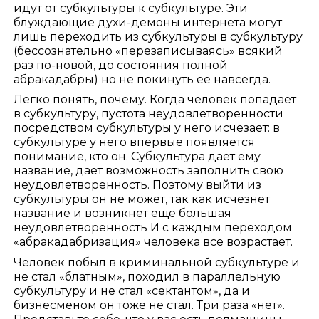
идут от субкультуры к субкультуре. Эти
блуждающие духи-демоны интернета могут
лишь переходить из субкультуры в субкультуру
(бессознательно «перезаписываясь» всякий
раз по-новой, до состояния полной
абракадабры) но не покинуть ее навсегда.
Легко понять, почему. Когда человек попадает
в субкультуру, пустота неудовлетворенности
посредством субкультуры у него исчезает: в
субкультуре у него впервые появляется
понимание, кто он. Субкультура дает ему
название, дает возможность заполнить свою
неудовлетворенность. Поэтому выйти из
субкультуры он не может, так как исчезнет
название и возникнет еще большая
неудовлетворенность И с каждым переходом
«абракадабризация» человека все возрастает.
Человек побыл в криминальной субкультуре и
не стал «блатным», походил в параллельную
субкультуру и не стал «сектантом», да и
бизнесменом он тоже не стал. Три раза «нет».