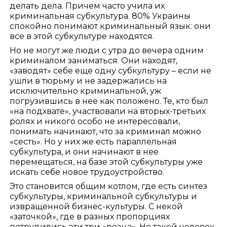
делать дела. Причем часто учила их
криминальная субкультура. 80% Украины
спокойно понимают криминальный язык: они
все в этой субкультуре находятся.
Но не могут же люди с утра до вечера одним
криминалом заниматься. Они находят,
«заводят» себе еще одну субкультуру – если не
ушли в тюрьму и не задержались на
исключительно криминальной, уж
погрузившись в нее как положено. Те, кто был
«на подхвате», участвовали на вторых-третьих
ролях и никого особо не интересовали,
понимать начинают, что за криминал можно
«сесть». Но у них же есть параллельная
субкультура, и они начинают в нее
перемещаться, на базе этой субкультуры уже
искать себе новое трудоустройство.
Это становится общим котлом, где есть синтез
субкультуры, криминальной субкультуры и
извращенной бизнес-культуры. С некой
«заточкой», где в разных пропорциях
потрудились эти три «резца». Но такой человек