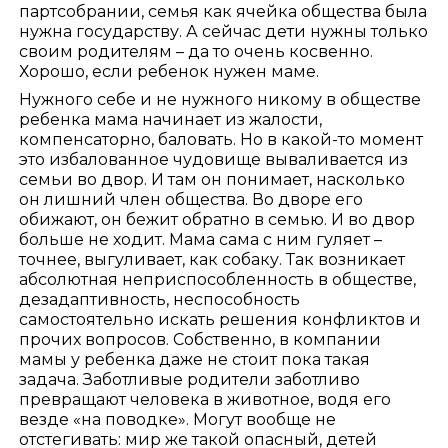
партсобрании, семья как ячейка общества была
нужна государству. А сейчас дети нужны только
своим родителям – да то очень косвенно.
Хорошо, если ребенок нужен маме.
Нужного себе и не нужного никому в обществе
ребенка мама начинает из жалости,
компенсаторно, баловать. Но в какой-то момент
это избалованное чудовище вываливается из
семьи во двор. И там он понимает, насколько
он лишний член общества. Во дворе его
обижают, он бежит обратно в семью. И во двор
больше не ходит. Мама сама с ним гуляет –
точнее, выгуливает, как собаку. Так возникает
абсолютная неприспособленность в обществе,
дезадаптивность, неспособность
самостоятельно искать решения конфликтов и
прочих вопросов. Собственно, в компании
мамы у ребенка даже не стоит пока такая
задача. Заботливые родители заботливо
превращают человека в животное, водя его
везде «на поводке». Могут вообще не
отстегивать: мир же такой опасный, детей