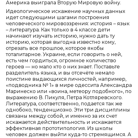
Америка выиграла Вторую Мировую войну.
Идеологическое искажение научных данных
идет следующими шагами построения
человеческого мировоззрения: история – язык
– литература. Как только в 4 классе дети
начинают изучать историю, нужно дать ту
историю, которая выгодна известно кому,
отрезать все прошлое, которое якобы
тоталитарное. Украине, если говорить о ней,
есть чем гордиться, огромное количество
героев — но мало кто о них знает. Поставьте
разделитель языка, и вы отсечёте немало
поистине выдающихся личностей, например,
«подводника № 1» в мире одессита Александра
Маринеско или «воина, метеору подобного», по
выражению В. Пикуля, Петра Котляревского.
Литература, соответственно, подается так же
однобоко, тенденциозно. Эти три дисциплины
связаны между собой, и именно за их счет
искажается действительность и искажается
эффективная прототипология. Из школы
человек должен выйти куда-то стремящимся. А