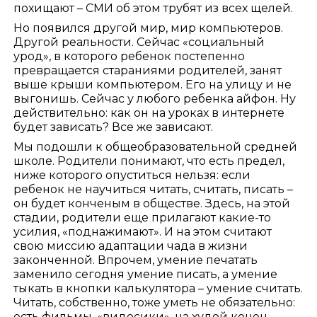
похищают – СМИ об этом трубят из всех щелей.
Но появился другой мир, мир компьютеров.
Другой реальности. Сейчас «социальный
урод», в которого ребенок постепенно
превращается стараниями родителей, занят
выше крыши компьютером. Его на улицу и не
выгонишь. Сейчас у любого ребенка айфон. Ну
действительно: как он на уроках в интернете
будет зависать? Все же зависают.
Мы подошли к общеобразовательной средней
школе. Родители понимают, что есть предел,
ниже которого опуститься нельзя: если
ребенок не научиться читать, считать, писать –
он будет конченым в обществе. Здесь, на этой
стадии, родители еще прилагают какие-то
усилия, «поднажимают». И на этом считают
свою миссию адаптации чада в жизни
законченной. Впрочем, умение печатать
заменило сегодня умение писать, а умение
тыкать в кнопки калькулятора – умение считать.
Читать, собственно, тоже уметь не обязательно:
есть фильмы, «видосики», на худой конец –