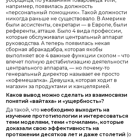
уборщица, по указаниям товароведа. Или,
например, появилась должность
«персональный помощник». Такой должности
никогда раньше не существовало. В Америке
были ассистенты, секретари — в Европе, были
референты, атташе. Было 4 вида профессии,
которые обслуживали центральный аппарат
руководства. А теперь появилась некая
сборная абракадабра, которая якобы
выполняет все 4 важные функции скопом – что
влечет полную дестабилизацию деятельности
центрального аппарата, — но почему-то
генеральный директор называет ее просто
«кофемешалка». Девушка, которая ходит в
магазин за продуктами и канцелярией.
Каков вывод можно сделать из взаимосвязи
понятий «вайтаха» и «ущербность»?
Да такой, что
необходимо выходить на
изучение прототипологии и интересоваться
теми моделями, теми «точилами», которые
доказали свою эффективность на
протяжении десятков лет и даже столетий
(о