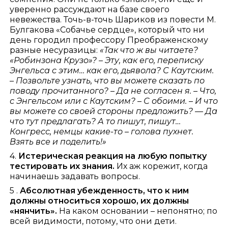
уверенно рассуждают на базе своего
невежества. Точь-в-точь Шариков из повести М.
Булгакова «Собачье сердце», который что ни
день городил профессору Преображенскому
разные несуразицы:
«Так что ж вы читаете?
«Робинзона Крузо»? – Эту, как его, переписку
Энгельса с этим… как его, дьявола? С Каутским.
– Позвольте узнать, что вы можете сказать по
поводу прочитанного? – Да не согласен я. – Что,
с Энгельсом или с Каутским? – С обоими. – И что
вы можете со своей стороны предложить? — Да
что тут предлагать? А то пишут, пишут…
Конгресс, немцы какие-то – голова пухнет.
Взять все и поделить!»
4.
Истерическая реакция на любую попытку
тестировать их знания.
Их аж корежит, когда
начинаешь задавать вопросы.
5 .
Абсолютная убежденность, что к ним
должны относиться хорошо, их должны
«нянчить».
На каком основании – непонятно; по
всей видимости, потому, что они дети.