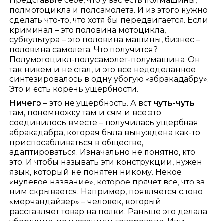
Представьте себе, что у вас есть полмашины,
полмотоцикла и полсамолета. И из этого нужно
сделать что-то, что хотя бы передвигается. Если
криминал – это половина мотоцикла,
субкультура – это половина машины, бизнес –
половина самолета. Что получится?
Полумотоцикл-полусамолет-полумашина. Он
так никем и не стал, и это все недоделанное
синтезировалось в одну убогую «абракадабру».
Это и есть корень ущербности.
Ничего
– это не ущербность. А вот
чуть-чуть
там, понемножку там и сям и все это
соединилось вместе – получилась ущербная
абракадабра, которая была вынуждена как-то
приспосабливаться в обществе,
адаптироваться. Изначально не понятно, кто
это. И чтобы называть эти конструкции, нужен
язык, который не понятен никому. Некое
«нулевое название», которое прячет все, что за
ним скрывается. Например, появляется слово
«мерчандайзер» – человек, который
расставляет товар на полки. Раньше это делала