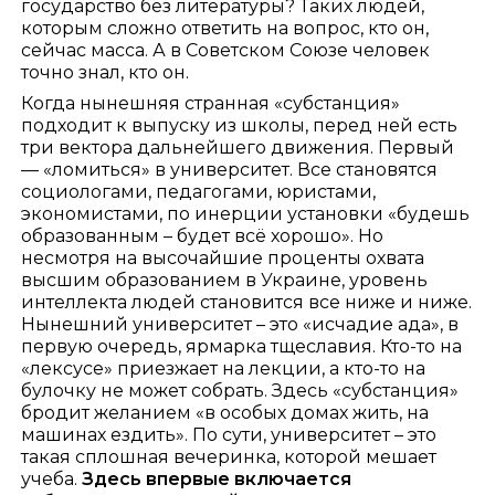
государство без литературы? Таких людей,
которым сложно ответить на вопрос, кто он,
сейчас масса. А в Советском Союзе человек
точно знал, кто он.
Когда нынешняя странная «субстанция»
подходит к выпуску из школы, перед ней есть
три вектора дальнейшего движения. Первый
— «ломиться» в университет. Все становятся
социологами, педагогами, юристами,
экономистами, по инерции установки «будешь
образованным – будет всё хорошо». Но
несмотря на высочайшие проценты охвата
высшим образованием в Украине, уровень
интеллекта людей становится все ниже и ниже.
Нынешний университет – это «исчадие ада», в
первую очередь, ярмарка тщеславия. Кто-то на
«лексусе» приезжает на лекции, а кто-то на
булочку не может собрать. Здесь «субстанция»
бродит желанием «в особых домах жить, на
машинах ездить». По сути, университет – это
такая сплошная вечеринка, которой мешает
учеба.
Здесь впервые включается