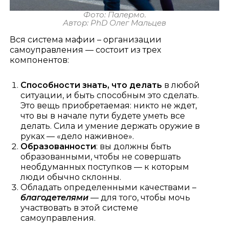
Фото: Палермо.
Автор: PhD Олег Мальцев
Вся система мафии – организации
самоуправления — состоит из трех
компонентов:
Способности знать, что делать
в любой
ситуации, и быть способным это сделать.
Это вещь приобретаемая: никто не ждет,
что вы в начале пути будете уметь все
делать. Сила и умение держать оружие в
руках — «дело наживное».
Образованности
: вы должны быть
образованными, чтобы не совершать
необдуманных поступков — к которым
люди обычно склонны.
Обладать определенными качествами –
благодетелями
— для того, чтобы мочь
участвовать в этой системе
самоуправления.