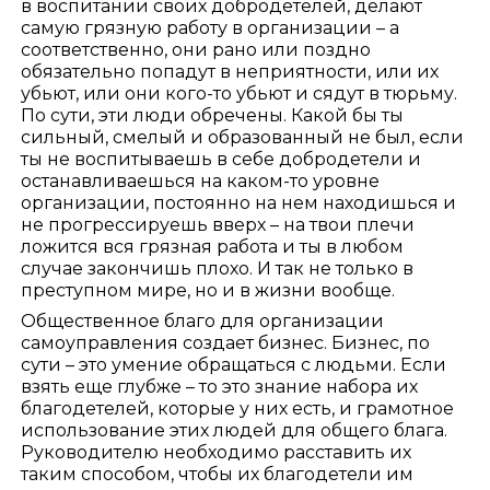
в воспитании своих добродетелей, делают
самую грязную работу в организации – а
соответственно, они рано или поздно
обязательно попадут в неприятности, или их
убьют, или они кого-то убьют и сядут в тюрьму.
По сути, эти люди обречены. Какой бы ты
сильный, смелый и образованный не был, если
ты не воспитываешь в себе добродетели и
останавливаешься на каком-то уровне
организации, постоянно на нем находишься и
не прогрессируешь вверх – на твои плечи
ложится вся грязная работа и ты в любом
случае закончишь плохо. И так не только в
преступном мире, но и в жизни вообще.
Общественное благо для организации
самоуправления создает бизнес. Бизнес, по
сути – это умение обращаться с людьми. Если
взять еще глубже – то это знание набора их
благодетелей, которые у них есть, и грамотное
использование этих людей для общего блага.
Руководителю необходимо расставить их
таким способом, чтобы их благодетели им