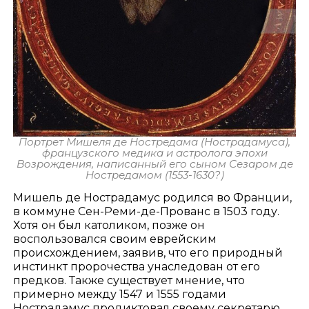
Портрет Мишеля де Ностредама (Нострадамуса),
французского медика и астролога эпохи
Возрождения, написанный его сыном Сезаром де
Ностредамом (1553-1630?)
Мишель де Нострадамус родился во Франции,
в коммуне Сен-Реми-де-Прованс в 1503 году.
Хотя он был католиком, позже он
воспользовался своим еврейским
происхождением, заявив, что его природный
инстинкт пророчества унаследован от его
предков. Также существует мнение, что
примерно между 1547 и 1555 годами
Нострадамус продиктовал своему секретарю