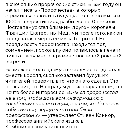
включавшие пророческие стихи. В 1554 году он
начал писать «Пророчества», в которых
стремился изложить будущую историю мира в
1000 четверостишиях, разбитых на 10 «веков».
Нострадамус стал близким другом королевы
Франции Екатерины Медичи после того, как он
предсказал смерть ее мужа Генриха II. Но
правдивость пророчества находится под
сомнением, поскольку оно появилось в печати
лишь спустя много времени после той роковой
встречи.
Возможно, Нострадамус не столько предсказал
смерть короля, сколько заставил будущих
читателей поверить в то, что он это сделал. Это
не значит, что Нострадамус был шарлатаном, это
нечто более интересное.
«Смысл пророчества
не в том, чтобы дать вам информацию о
колебаниях цен на акции, а в том, чтобы после
события подтвердить, что они были
предсказаны»
, — утверждает Стивен Коннор,
профессор английского языка в
Кембриджском университете.