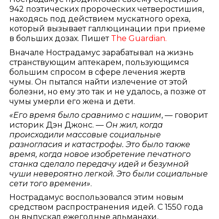
942 поэтических пророческих четверостишия,
находясь под действием мускатного ореха,
который вызывает галлюцинации при приеме
в больших дозах. Пишет
The Guardian.
Вначале Нострадамус зарабатывал на жизнь
странствующим аптекарем, пользующимся
большим спросом в сфере лечения жертв
чумы. Он пытался найти излечение от этой
болезни, но ему это так и не удалось, а позже от
чумы умерли его жена и дети.
«Его время было сравнимо с нашим
, — говорит
историк Дэн Джонс. —
Он жил, когда
происходили массовые социальные
разногласия и катастрофы. Это было также
время, когда новое изобретение печатного
станка сделало передачу идей и безумной
чуши невероятно легкой. Это были социальные
сети того времени»
.
Нострадамус воспользовался этим новым
средством распространения идей. С 1550 года
он выпускал ежегодные альманахи,