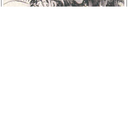
1: ВХОД ВО ФЛОРЕ
00:00
/
13:24
Научно-популярный журнал
“Экспедиция”
Все материалы публикуются
– это взгляд на мир науки
с научно-
сквозь объектив
исследовательской и
фотокамеры! Номер ISSN
образовательной целью.
2699-7150.
Права на публикации
Почта:
redaktor@expedition-
принадлежат их авторам.
journal.de
О нас
Контакты
Privacy policy
Terms of Use