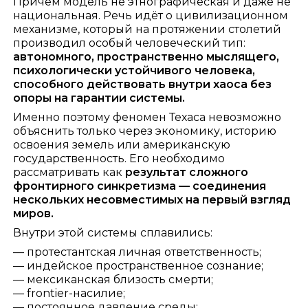
Причём модель не этнографическая и даже не
национальная. Речь идёт о цивилизационном
механизме, который на протяжении столетий
производил особый человеческий тип:
автономного, пространственно мыслящего,
психологически устойчивого человека,
способного действовать внутри хаоса без
опоры на гарантии системы.
Именно поэтому феномен Техаса невозможно
объяснить только через экономику, историю
освоения земель или американскую
государственность. Его необходимо
рассматривать как
результат сложного
фронтирного синкретизма
— соединения
нескольких несовместимых на первый взгляд
миров.
Внутри этой системы сплавились:
— протестантская личная ответственность;
— индейское пространственное сознание;
— мексиканская близость смерти;
— frontier-насилие;
— постоянное давление среды;